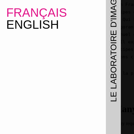
Une traduction en Fr
FRANÇAIS
Tactiques, Principes 
(2015, Les Liens Qui
ENGLISH
efficace et revigoran
directe et un manuel 
émancipatrices. Il ex
de nombreux principes
ses propres actions c
Nous avons écrit la p