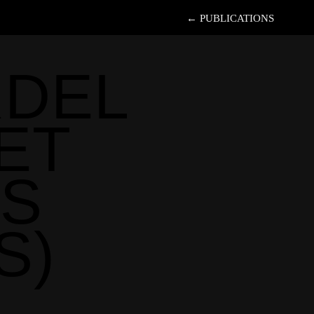
← PUBLICATIONS
RDEL
ET
RS
S)