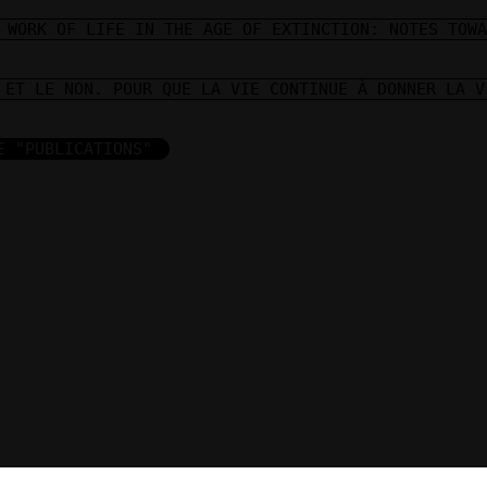
 WORK OF LIFE IN THE AGE OF EXTINCTION: NOTES TOWA
 ET LE NON. POUR QUE LA VIE CONTINUE À DONNER LA V
E "PUBLICATIONS"