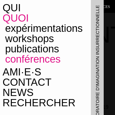
QUI
QUOI
← CONFÉRENCES
LE LABORATOIRE D'IMAGINATION INSURRECTIONNELLE
QUOI
PRÉSEN
expérimentations
workshops
DU
publications
conférences
LABO
AMI·E·S
CONTACT
Isabelle Fremeaux
NEWS
Conférence inaugurale
RECHERCHER
ESA St Luc - Bruxelles , 2019